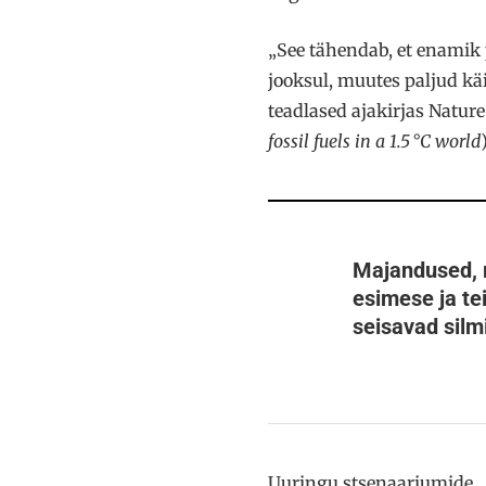
„See tähendab, et enamik
jooksul, muutes paljud käi
teadlased ajakirjas Natur
fossil fuels in a 1.5
°C world
)
Majandused, m
esimese ja tei
seisavad silmi
Uuringu stsenaariumide „s