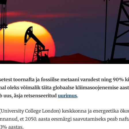
est toornafta ja fossiilse metaani varudest ning 90% ki
al oleks võimalik täita globaalse kliimasoojenemise aast
b uus, äsja retsenseeritud
uurimus
.
 (University College London) keskkonna ja energeetika ök
innanud, et 2050. aasta eesmärgi saavutamiseks peab nafta
3% aastas.