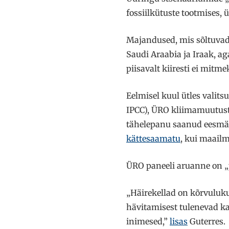
fossiilkütuste tootmises, 
Majandused, mis sõltuvad 
Saudi Araabia ja Iraak, a
piisavalt kiiresti ei mitme
Eelmisel kuul ütles valit
IPCC), ÜRO kliimamuutust
tähelepanu saanud eesmärk
kättesaamatu
, kui maailm
ÜRO paneeli aruanne on 
„Häirekellad on kõrvuluk
hävitamisest tulenevad k
inimesed,”
lisas
Guterres.