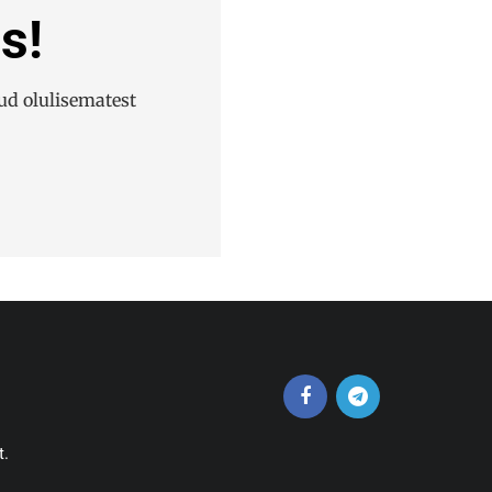
s!
ud olulisematest
t.