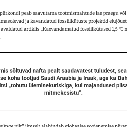
 piirkondi peab saavutama tootmismahtude lae praegu võ
masolevad ja kavandatud fossiilkütuste projektid elujõuetu
e avaldatud artiklis „Kaevandamatud fossiilkütused 1,5 °C
.
is sõltuvad nafta pealt saadavatest tuludest, se
se koha tootjad Saudi Araabia ja Iraak, aga ka Bah
tsi „tohutu üleminekuriskiga, kui majandused piisav
mitmekesistu”
.
ünge pilt” ilmselt alahindab globaalse soojenemise piira