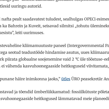
ütlesid uuringu autorid.
nafta pealt saadavatest tuludest, sealhulgas OPECi esimese
ga ka Bahrein ja Kuveit, seisavad silmitsi „tohutu ülemine
kesistu”, leiti uurimuses.
sustevaheline kliimamuutuste paneel (Intergovernmental 
ega seotud teadustööde hindamise asutus, uues kliimaarua
 piirata globaalne soojenemine vaid 2 °C üle tööstuse-ee
 ei vähenda kasvuhoonegaaside heitkoguseid viivitamata, ki
„punane häire inimkonna jaoks,”
ütles
ÜRO peasekretär Ant
ustavad ja tõendid ümberlükkamatud: fossiilkütuste põlet
asvuhoonegaaside heitkogused lämmatavad meie planeedi 