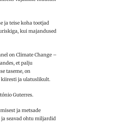
 ja teise koha tootjad
kuriskiga, kui majandused
Panel on Climate Change –
ndes, et palju
lse taseme, on
iresti ja ulatuslikult.
ónio Guterres.
amisest ja metsade
ja seavad ohtu miljardid