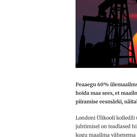
Peaaegu 60% ülemaailmset
hoida maa sees, et maailm
piiramise eesmärki, näita
Londoni Ülikooli kolledži
juhtimisel on teadlased h
kogu maailma vähenema 