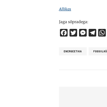
Allikas
Jaga sõpradega:
Facebook
Twitter
Mess
Te
ENERGEETIKA
FOSSIILK