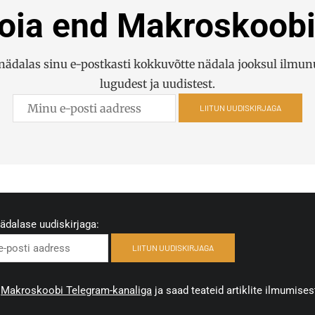
oia end Makroskoobi
ädalas sinu e-postkasti kokkuvõtte nädala jooksul ilmun
lugudest ja uudistest.
LIITUN UUDISKIRJAGA
nädalase uudiskirjaga:
LIITUN UUDISKIRJAGA
a
Makroskoobi Telegram-kanaliga
ja saad teateid artiklite ilmumises