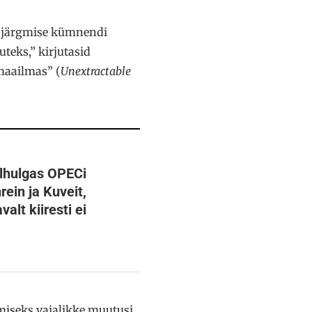
i järgmise kümnendi
teks,” kirjutasid
 maailmas” (
Unextractable
alhulgas OPECi
rein ja Kuveit,
alt kiiresti ei
miseks vajalikke muutusi