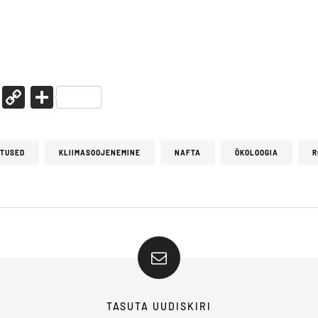
enger
legram
WhatsApp
Copy
Share
Link
ÜTUSED
KLIIMASOOJENEMINE
NAFTA
ÖKOLOOGIA
R
TASUTA UUDISKIRI