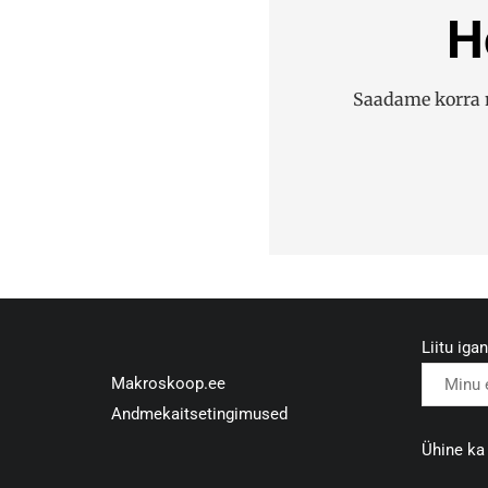
H
Saadame korra n
Liitu iga
Makroskoop.ee
Andmekaitsetingimused
Ühine k