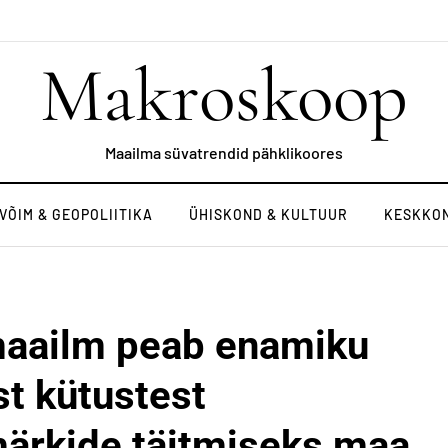
Makroskoop
Maailma süvatrendid pähklikoores
VÕIM & GEOPOLIITIKA
ÜHISKOND & KULTUUR
KESKKON
maailm peab enamiku
st kütustest
ärkide täitmiseks maa