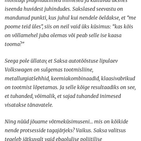
mõistagi pragmaatilised inimesed ja käituvad üksnes
iseenda huvidest juhindudes. Sakslased seevastu on
mandunud punkti, kus juhul kui nendele öeldakse, et “me
poome teid üles”, siis on neil vaid üks küsimus: “kas köis
on võllamehel juba olemas või peab selle ise kaasa
tooma?”
Seega pole üllatav, et Saksa autotööstuse lipulaev
Volkswagen on sulgemas tootmisliine,
metallurgiatšehhid, keemiakombinaadid, klaasivabrikud
on tootmist lõpetamas. Ja selle kõige resultaadiks on see,
et tuhanded, võimalik, et sajad tuhanded inimesed
visatakse tänavatele.
Ning nüüd jõuame võtmeküsimuseni… mis on kõikide
nende protsesside tagajärjeks? Vaikus. Saksa valitsus
tegeleb jätkuvalt vaid ebaolulise poliitilise