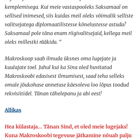
kemplemisega. Kui meie vastaspooleks Saksamaal on
sellised inimesed, siis kuidas meil oleks võimalik selliste
valitsejatega diplomaatilistesse kõnelustesse astuda?
Saksamaal pole täna enam riigivalitsejaid, kellega meil
oleks millestki rääkida. “
Makroskoop saab ilmuda üksnes oma lugejate ja
kuulajate toel. Juhul kui ka Sina oled huvitatud
Makroskoobi edasisest ilmumisest, saad teha selleks
omale jõukohase annetuse käesoleva loo lõpus toodud
rekvisiitidel. Tänan tähelepanu ja abi eest!
Allikas
Hea külastaja… Tänan Sind, et oled meie lugejaks!
Kuna Makroskoobi tegevuse jätkamine nõuab palju