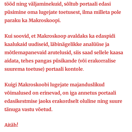
tööd ning väljaminekuid, sõltub portaali edasi
püsimine oma lugejate toetusest, ilma milleta pole
paraku ka Makroskoopi.
Kui soovid, et Makroskoop avaldaks ka edaspidi
kaalukaid uudiseid, läbinägelikke analüüse ja
mõtlemapanevaid arutelusid, siis saad sellele kaasa
aidata, tehes pangas püsikande (või erakorralise
suurema toetuse) portaali kontole
.
Kuigi Makroskoobi lugejate majanduslikud
võimalused on erinevad, on iga annetus portaali
edasikestmise jaoks erakordselt oluline ning suure
tänuga vastu võetud.
Aitäh!