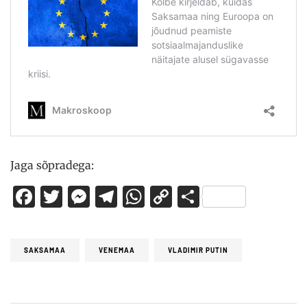
Jaga sõpradega:
Facebook
Twitter
Messenger
Telegram
WhatsApp
Copy
Share
Link
SAKSAMAA
VENEMAA
VLADIMIR PUTIN