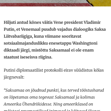
Hiljuti antud kõnes väitis Vene president Vladimir
Putin, et Venemaal puudub vajadus dialoogiks Saksa
Liitvabariigiga, kuna viimane sooritavat
sotsiaalmajanduslikku enesetappu Washingtoni
diktaadi järgi, mistõttu Saksamaal ei ole enam
staatust iseseisva riigina.
Putini diplomaatilist protokolli eirav süüdistus kõlas
järgnevalt:
“Saksamaa on jõudnud punkti, kus terved tööstusharud
on lõpetamas oma tegevust Saksamaal ja kolimas
Ameerika Ühendriikidesse. Ning ameeriklased on