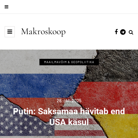
Makroskoop
MAAILMAVÕIM & GEOPOLIITIKA
28. okt. 2025
Putin: Saksamaa hävitab end
USA käsul