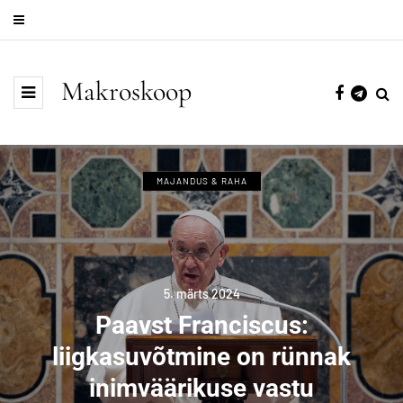
Makroskoop
MAJANDUS & RAHA
5. märts 2024
Paavst Franciscus:
liigkasuvõtmine on rünnak
inimväärikuse vastu