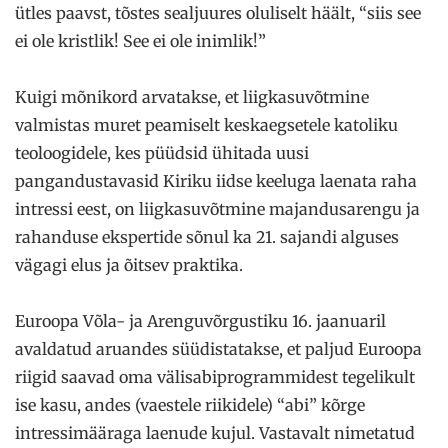
ütles paavst, tõstes sealjuures oluliselt häält, “siis see
ei ole kristlik! See ei ole inimlik!”
Kuigi mõnikord arvatakse, et liigkasuvõtmine
valmistas muret peamiselt keskaegsetele katoliku
teoloogidele, kes püüdsid ühitada uusi
pangandustavasid Kiriku iidse keeluga laenata raha
intressi eest, on liigkasuvõtmine majandusarengu ja
rahanduse ekspertide sõnul ka 21. sajandi alguses
vägagi elus ja õitsev praktika.
Euroopa Võla- ja Arenguvõrgustiku 16. jaanuaril
avaldatud aruandes süüdistatakse, et paljud Euroopa
riigid saavad oma välisabiprogrammidest tegelikult
ise kasu, andes (vaestele riikidele) “abi” kõrge
intressimääraga laenude kujul. Vastavalt nimetatud