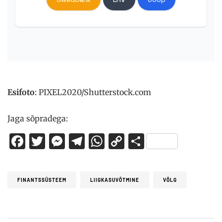
Esifoto
: PIXEL2020/Shutterstock.com
Jaga sõpradega:
Facebook
Twitter
Messenger
Telegram
WhatsApp
Copy
Share
Link
FINANTSSÜSTEEM
LIIGKASUVÕTMINE
VÕLG