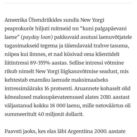
Ameerika Ühendriikides sundis New Yorgi
peaprokurör hiljuti mitmeid nn “kuni palgapäevani
laene” (
payday loan
) pakkuvaid asutusi laenuvõtjatele
tagasimakseid tegema ja täiendavaid trahve tasuma,
niipea kui ilmnes, et nad küsivad oma klientidelt
liitintressi 89-355% aastas. Sellise intressi võtmine
rikub nimelt New Yorgi liigkasuvõtmise seadust, mis
kehtestab enamiku laenude maksimaalseks
intressimääraks 16 protsenti. Aruannete kohaselt olid
kõnealused maksupäevateenused alates 2010. aastast
väljastanud kokku 18 000 laenu, mille netoväärtus oli
summeeritult 40 miljonit dollarit.
Paavsti jaoks, kes elas läbi Argentiina 2000. aastate