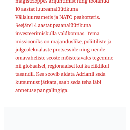
magistriõppes ärijuhtimist ning töötanud
10 aastat luureanalüütikuna
Välisluureametis ja NATO peakorteris.
Seejärel 4 aastat peaanalüütikuna
investeerimiskulla valdkonnas. Tema
missiooniks on majanduslike, poliitiliste ja
julgeolekualaste protsesside ning nende
omavaheliste seoste mõistetavaks tegemine
nii globaalsel, regionaalsel kui ka riiklikul
tasandil. Kes soovib aidata Adrianil seda
kutsumust jätkata, saab seda teha läbi
annetuse pangalingiga: