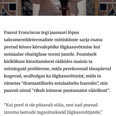
Paavst Franciscus tegi jaanuari lõpus
sakramentideteemaliste mõtiskluste sarja osana
peetud kõnes kõrvalepõike liigkasuvõtmise kui
sotsiaalse ebaõigluse vormi juurde. Peamiselt
kiriklikust kinnitamisest rääkides mainis ta
mõningaid probleeme, mida perekonnad tänapäeval
kogevad, sealhulgas ka liigkasuvõtmist, mida ta
nimetas “dramaatiliseks sotsiaalseks haavaks”, mis
paavsti sõnul “rikub inimese puutumatut väärikust”.
“Kui perel ei ole piisavalt süüa, sest nad peavad
tasuma laenude tagasimakseid liigkasuvõtjatele,”