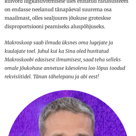
kuivõrd liigkasuvõtmisele üles ehitatud rahasüsteem
on endasse neelanud tänapäeval suurema osa
maailmast, olles sealjuures jõukuse groteskse
disproportsiooni peamiseks aluspõhjuseks.
Makroskoop saab ilmuda üksnes oma lugejate ja
kuulajate toel. Juhul kui ka Sina oled huvitatud
Makroskoobi edasisest ilmumisest, saad teha selleks
omale jõukohase annetuse käesoleva loo lõpus toodud
rekvisiitidel. Tänan tähelepanu ja abi eest!