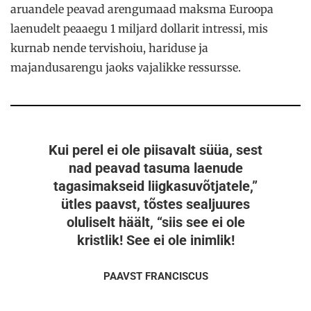
aruandele peavad arengumaad maksma Euroopa
laenudelt peaaegu 1 miljard dollarit intressi, mis
kurnab nende tervishoiu, hariduse ja
majandusarengu jaoks vajalikke ressursse.
Kui perel ei ole piisavalt süüa, sest
nad peavad tasuma laenude
tagasimakseid liigkasuvõtjatele,”
ütles paavst, tõstes sealjuures
oluliselt häält, “siis see ei ole
kristlik! See ei ole inimlik!
PAAVST FRANCISCUS