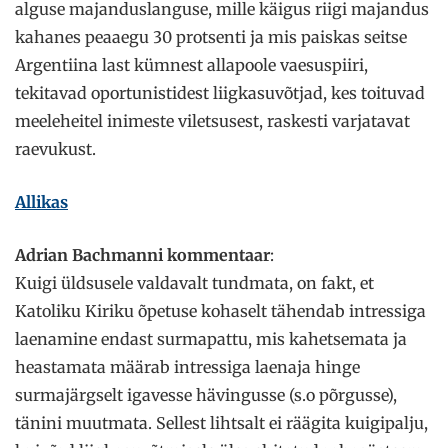
alguse majanduslanguse, mille käigus riigi majandus
kahanes peaaegu 30 protsenti ja mis paiskas seitse
Argentiina last kümnest allapoole vaesuspiiri,
tekitavad oportunistidest liigkasuvõtjad, kes toituvad
meeleheitel inimeste viletsusest, raskesti varjatavat
raevukust.
Allikas
Adrian Bachmanni kommentaar
:
Kuigi üldsusele valdavalt tundmata, on fakt, et
Katoliku Kiriku õpetuse kohaselt tähendab intressiga
laenamine endast surmapattu, mis kahetsemata ja
heastamata määrab intressiga laenaja hinge
surmajärgselt igavesse hävingusse (s.o põrgusse),
tänini muutmata. Sellest lihtsalt ei räägita kuigipalju,