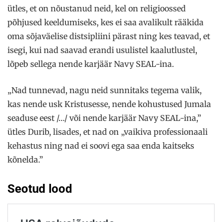
ütles, et on nõustanud neid, kel on religioossed
põhjused keeldumiseks, kes ei saa avalikult rääkida
oma sõjaväelise distsipliini pärast ning kes teavad, et
isegi, kui nad saavad erandi usulistel kaalutlustel,
lõpeb sellega nende karjäär Navy SEAL-ina.
„Nad tunnevad, nagu neid sunnitaks tegema valik,
kas nende usk Kristusesse, nende kohustused Jumala
seaduse eest /…/ või nende karjäär Navy SEAL-ina,”
ütles Durib, lisades, et nad on „vaikiva professionaali
kehastus ning nad ei soovi ega saa enda kaitseks
kõnelda.”
Seotud lood