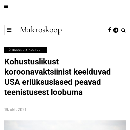
Makroskoop
ÜHISKOND & KULTUUR
Kohustuslikust
koroonavaktsiinist keelduvad
USA eriüksuslased peavad
teenistusest loobuma
19. okt. 2021