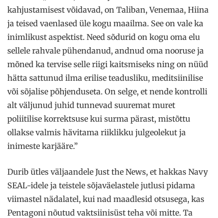
kahjustamisest võidavad, on Taliban, Venemaa, Hiina
ja teised vaenlased üle kogu maailma. See on vale ka
inimlikust aspektist. Need sõdurid on kogu oma elu
sellele rahvale pühendanud, andnud oma nooruse ja
mõned ka tervise selle riigi kaitsmiseks ning on nüüd
hätta sattunud ilma erilise teadusliku, meditsiinilise
või sõjalise põhjenduseta. On selge, et nende kontrolli
alt väljunud juhid tunnevad suuremat muret
poliitilise korrektsuse kui surma pärast, mistõttu
ollakse valmis hävitama riiklikku julgeolekut ja
inimeste karjääre.”
Durib ütles väljaandele Just the News, et hakkas Navy
SEAL-idele ja teistele sõjaväelastele jutlusi pidama
viimastel nädalatel, kui nad maadlesid otsusega, kas
Pentagoni nõutud vaktsiinisüst teha või mitte. Ta