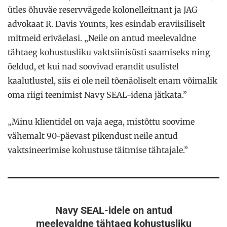
ütles õhuväe reservvägede kolonelleitnant ja JAG
advokaat R. Davis Younts, kes esindab eraviisiliselt
mitmeid eriväelasi. „Neile on antud meelevaldne
tähtaeg kohustusliku vaktsiinisüsti saamiseks ning
öeldud, et kui nad soovivad erandit usulistel
kaalutlustel, siis ei ole neil tõenäoliselt enam võimalik
oma riigi teenimist Navy SEAL-idena jätkata.”
„Minu klientidel on vaja aega, mistõttu soovime
vähemalt 90-päevast pikendust neile antud
vaktsineerimise kohustuse täitmise tähtajale.”
Navy SEAL-id
e
le on antud
meelevaldne tähtaeg kohustusliku