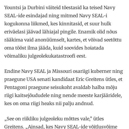
Yountsi ja Durbini väiteid tõestasid ka teised Navy
SEAL-ide esindajad ning mitmed Navy SEAL-i
kogukonna liikmed, kes kinnitasid, et suur hulk
eriväelasi jäävad lähiajal pingile. Enamik olid nõus
rääkima vaid anonüümselt, kartes, et võivad seetõttu
oma tööst ilma jääda, kuid soovides hoiatada
võimaliku julgeolekukatastroofi eest.
Endine Navy SEAL ja Missouri osariigi kuberner ning
praegune USA senati kandidaat Eric Greitens ütles, et
Pentagoni praegune seisukoht avaldab halba mõju
riigi kaitsejõududele ning nende meeste karjääridele,
kes on oma riigi heaks nii palju andnud.
„See on riikliku julgeoleku mõttes vale,” ütles
Greitens. „Ainsad, kes Navy SEAL-ide võitlusvõime