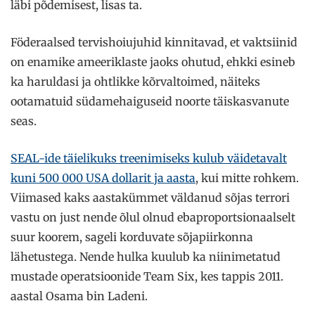
läbi põdemisest, lisas ta.
Föderaalsed tervishoiujuhid kinnitavad, et vaktsiinid
on enamike ameeriklaste jaoks ohutud, ehkki esineb
ka haruldasi ja ohtlikke kõrvaltoimed, näiteks
ootamatuid südamehaiguseid noorte täiskasvanute
seas.
SEAL-ide täielikuks treenimiseks kulub väidetavalt
kuni 500 000 USA dollarit ja aasta
, kui mitte rohkem.
Viimased kaks aastakümmet väldanud sõjas terrori
vastu on just nende õlul olnud ebaproportsionaalselt
suur koorem, sageli korduvate sõjapiirkonna
lähetustega. Nende hulka kuulub ka niinimetatud
mustade operatsioonide Team Six, kes tappis 2011.
aastal Osama bin Ladeni.