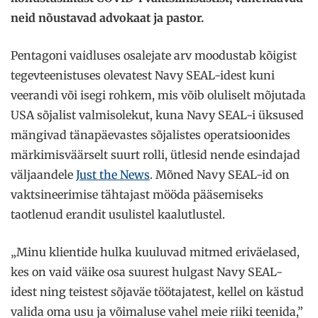
neid nõustavad advokaat ja pastor.
Pentagoni vaidluses osalejate arv moodustab kõigist
tegevteenistuses olevatest Navy SEAL-idest kuni
veerandi või isegi rohkem, mis võib oluliselt mõjutada
USA sõjalist valmisolekut, kuna Navy SEAL-i üksused
mängivad tänapäevastes sõjalistes operatsioonides
märkimisväärselt suurt rolli, ütlesid nende esindajad
väljaandele
Just the News
. Mõned Navy SEAL-id on
vaktsineerimise tähtajast mööda pääsemiseks
taotlenud erandit usulistel kaalutlustel.
„Minu klientide hulka kuuluvad mitmed eriväelased,
kes on vaid väike osa suurest hulgast Navy SEAL-
idest ning teistest sõjaväe töötajatest, kellel on kästud
valida oma usu ja võimaluse vahel meie riiki teenida,”