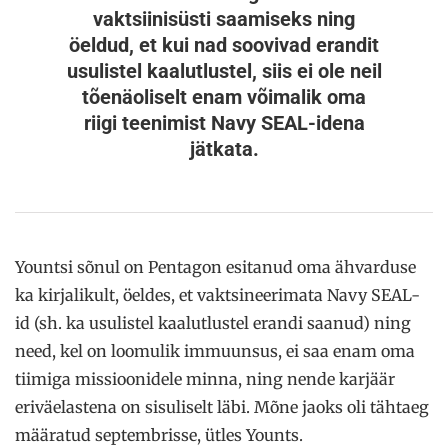
vaktsiinisüsti saamiseks ning
öeldud, et kui nad soovivad erandit
usulistel kaalutlustel, siis ei ole neil
tõenäoliselt enam võimalik oma
riigi teenimist Navy SEAL-idena
jätkata.
Yountsi sõnul on Pentagon esitanud oma ähvarduse
ka kirjalikult, öeldes, et vaktsineerimata Navy SEAL-
id (sh. ka usulistel kaalutlustel erandi saanud) ning
need, kel on loomulik immuunsus, ei saa enam oma
tiimiga missioonidele minna, ning nende karjäär
eriväelastena on sisuliselt läbi. Mõne jaoks oli tähtaeg
määratud septembrisse, ütles Younts.