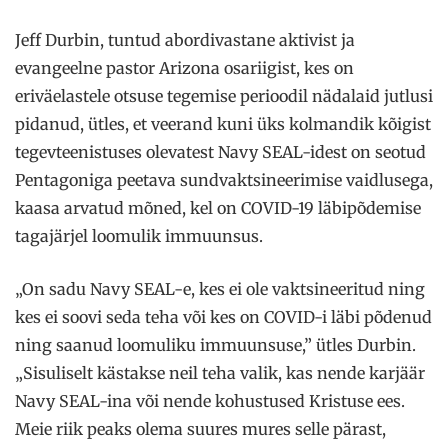
Jeff Durbin, tuntud abordivastane aktivist ja
evangeelne pastor Arizona osariigist, kes on
eriväelastele otsuse tegemise perioodil nädalaid jutlusi
pidanud, ütles, et veerand kuni üks kolmandik kõigist
tegevteenistuses olevatest Navy SEAL-idest on seotud
Pentagoniga peetava sundvaktsineerimise vaidlusega,
kaasa arvatud mõned, kel on COVID-19 läbipõdemise
tagajärjel loomulik immuunsus.
„On sadu Navy SEAL-e, kes ei ole vaktsineeritud ning
kes ei soovi seda teha või kes on COVID-i läbi põdenud
ning saanud loomuliku immuunsuse,” ütles Durbin.
„Sisuliselt kästakse neil teha valik, kas nende karjäär
Navy SEAL-ina või nende kohustused Kristuse ees.
Meie riik peaks olema suures mures selle pärast,