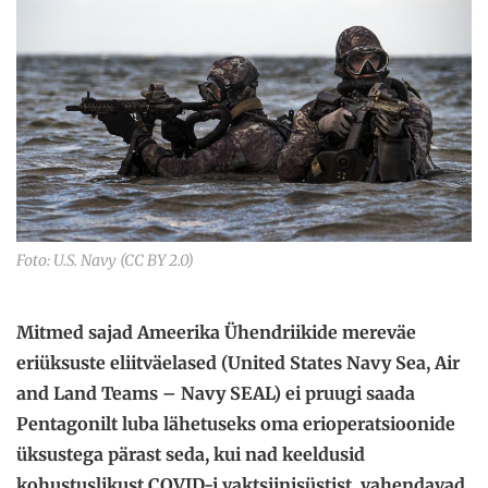
Foto: U.S. Navy (CC BY 2.0)
Mitmed sajad Ameerika Ühendriikide mereväe
eriüksuste eliitväelased (United States Navy Sea, Air
and Land Teams – Navy SEAL) ei pruugi saada
Pentagonilt luba lähetuseks oma erioperatsioonide
üksustega pärast seda, kui nad keeldusid
kohustuslikust COVID-i vaktsiinisüstist, vahendavad