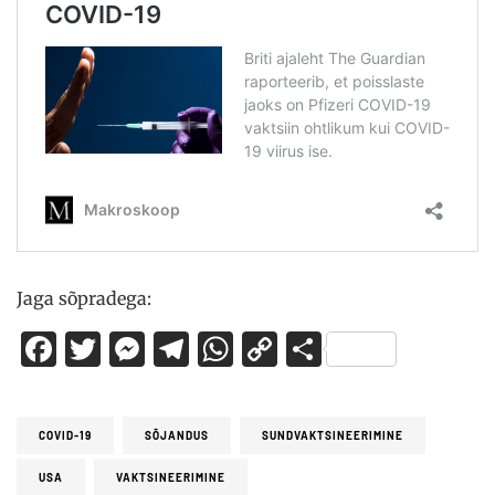
Jaga sõpradega:
Facebook
Twitter
Messenger
Telegram
WhatsApp
Copy
Share
Link
COVID-19
SÕJANDUS
SUNDVAKTSINEERIMINE
USA
VAKTSINEERIMINE