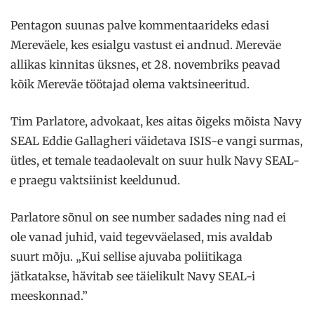
Pentagon suunas palve kommentaarideks edasi
Mereväele, kes esialgu vastust ei andnud. Mereväe
allikas kinnitas üksnes, et 28. novembriks peavad
kõik Mereväe töötajad olema vaktsineeritud.
Tim Parlatore, advokaat, kes aitas õigeks mõista Navy
SEAL Eddie Gallagheri väidetava ISIS-e vangi surmas,
ütles, et temale teadaolevalt on suur hulk Navy SEAL-
e praegu vaktsiinist keeldunud.
Parlatore sõnul on see number sadades ning nad ei
ole vanad juhid, vaid tegevväelased, mis avaldab
suurt mõju. „Kui sellise ajuvaba poliitikaga
jätkatakse, hävitab see täielikult Navy SEAL-i
meeskonnad.”